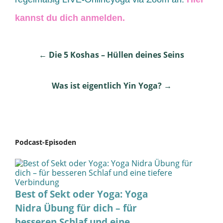
kannst du dich anmelden.
Post
←
Die 5 Koshas – Hüllen deines Seins
navigation
Was ist eigentlich Yin Yoga?
→
Podcast-Episoden
Best of Sekt oder Yoga: Yoga
Nidra Übung für dich – für
besseren Schlaf und eine