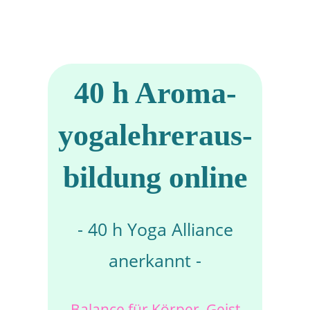
40 h Aroma­
yoga­lehrer­aus­
bild­ung online
- 40 h Yoga Alliance
aner­kannt -
Balance für Körper, Geist