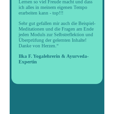
Lernen so viel Freude macht und dass
ich alles in meinem eigenen Tempo
erarbeiten kann - top!!!
Sehr gut gefallen mir auch die Beispiel-
Meditationen und die Fragen am Ende
jeden Moduls zur Selbstreflektion und
Überprüfung der gelernten Inhalte!
Danke von Herzen.“
Ilka F. Yogalehrerin & Ayurveda-
Expertin