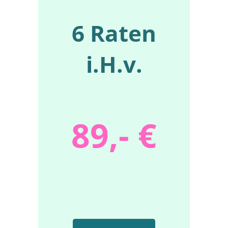
6 Raten
i.H.v.
89,- €