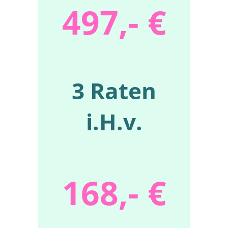
497,- €
3 Raten
i.H.v.
168,- €