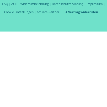
FAQ
|
AGB
|
Widerrufsbelehrung
|
Datenschutzerklärung
|
Impressum
|
Cookie Einstellungen
|
Affiliate-Partner
➔ Vertrag widerrufen