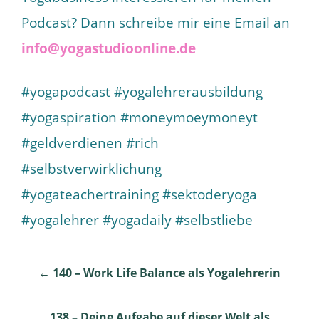
Podcast? Dann schreibe mir eine Email an
info@yogastudioonline.de
#yogapodcast #yogalehrerausbildung
#yogaspiration #moneymoeymoneyt
#geldverdienen #rich
#selbstverwirklichung
#yogateachertraining #sektoderyoga
#yogalehrer #yogadaily #selbstliebe
Post
←
140 – Work Life Balance als Yogalehrerin
navigation
138 – Deine Aufgabe auf dieser Welt als