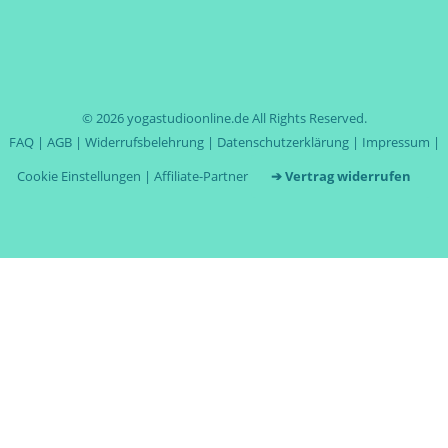
© 2026
yogastudioonline.de
All Rights Reserved.
FAQ
|
AGB
|
Widerrufsbelehrung
|
Datenschutzerklärung
|
Impressum
|
Cookie Einstellungen
|
Affiliate-Partner
➔ Vertrag widerrufen