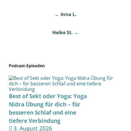
Post
←
Inna L.
navigation
Heike St.
→
Podcast-Episoden
Best of Sekt oder Yoga: Yoga
Nidra Übung für dich – für
besseren Schlaf und eine
tiefere Verbindung
3. August 2026