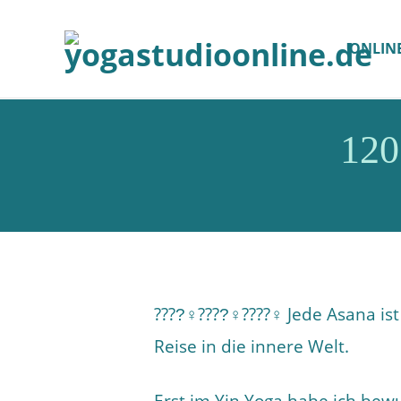
ONLIN
120
????‍♀????‍♀????‍♀️ Jede Asana i
Reise in die innere Welt.