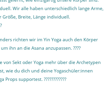
sst gelernt, wie einzigartig unsere Körper sind.
iduell. Wir alle haben unterschiedlich lange Arme,
r Größe, Breite, Länge individuell.
??
onders richten wir im Yin Yoga auch den Körper
n, um ihn an die Asana anzupassen. ????
de von Sekt oder Yoga mehr über die Archetypen
t, wie du dich und deine Yogaschüler:innen
ga Props supportest. ????????????