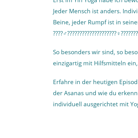
Erst im Yin Yoga habe ich bewu
Jeder Mensch ist anders. Indiv
Beine, jeder Rumpf ist in seine
????‍♂️????????‍????????????‍♀️????‍??
So besonders wir sind, so bes
einzigartig mit Hilfsmitteln ei
Erfahre in der heutigen Episo
der Asanas und wie du erkenns
individuell ausgerichtet mit Yo