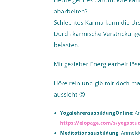
Heute geht es darum: Wie kan
abarbeiten?
Schlechtes Karma kann die Ur
Durch karmische Verstrickung
belasten.
Mit gezielter Energiearbeit lö
Höre rein und gib mir doch ma
aussieht 😉
YogalehrerausbildungOnline
: A
https://elopage.com/s/yogastu
Meditationsausbildung
: Anmeld