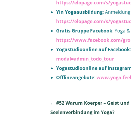
https://elopage.com/s/yogastud
Yin Yogaausbildung
: Anmeldung
https://elopage.com/s/yogastu
Gratis Gruppe Facebook
: Yoga &
https://www.facebook.com/grou
Yogastudioonline auf Facebook
modal=admin_todo_tour
Yogastudioonline auf Instagra
Offlineangebote
:
www.yoga-fee
Post
←
#52 Warum Koerper – Geist und
Seelenverbindung im Yoga?
navigation