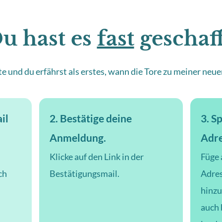
u hast es
fast
geschaff
te und du erfährst als erstes, wann die Tore zu meiner neu
il
2. Bestätige deine
3. S
Anmeldung.
Adre
Klicke auf den Link in der
Füge 
ch
Bestätigungsmail.
Adre
hinzu
auch 